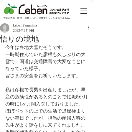
大阪市西区 医療・自費リハビリ連携マンション＆ホテル Leben
Leben Yamashita
2022年2月9日
悟りの境地
今年は各地大雪だそうです。
一時期住んでいた彦根も久しぶりの大
雪で、国道は交通障害で大変なことに
なっていた様子。
皆さまの安全をお祈りいたします。
私は彦根で長男を出産しましたが、早
産の危険性があるとのことで妊娠8か月
の時に1ヶ月間入院しておりました。
ほぼベットの上での生活で退屈極まり
ない毎日でしたが、担当の産婦人科の
先生がよく話をしに来てくれました。