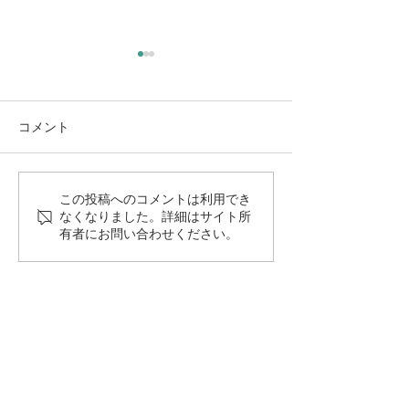
コメント
あらためまして、Lebenと
観たい！推した
この投稿へのコメントは利用でき
なくなりました。詳細はサイト所
は。
たい！喋りたい
有者にお問い合わせください。
お電話でのお問い合わせはこちら
06-6599-8920