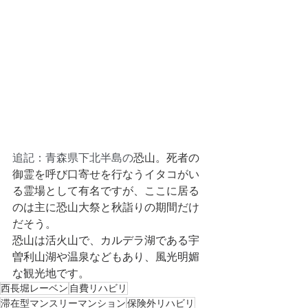
追記：青森県下北半島の
恐山。死者の
御霊を呼び口寄せを行なうイタコがい
る霊場として有名ですが、ここに居る
のは主に恐山大祭と秋詣りの期間だけ
だそう。
恐山は活火山で、カルデラ湖である宇
曽利山湖や温泉などもあり、風光明媚
な観光地です。
西長堀レーベン
自費リハビリ
滞在型マンスリーマンション
保険外リハビリ