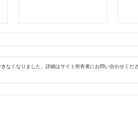
できなくなりました。詳細はサイト所有者にお問い合わせくだ
あらためまして、Lebenと
観た
は。
い！