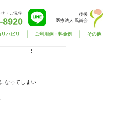
わせ・ご見学
後援
-8920
医療法人 風尚会
enリハビリ
ご利用例・料金例
その他
になってしまい
。