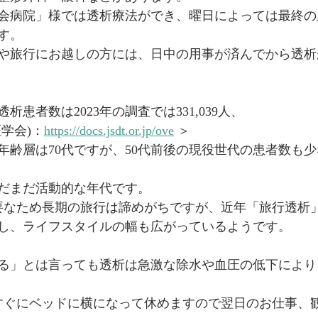
会病院」様では透析療法ができ、曜日によっては最終の
す。
や旅行にお越しの方には、日中の用事が済んでから透析
患者数は2023年の調査では331,039人、
学会)：
https://docs.jsdt.or.jp/ove
 ＞
年齢層は70代ですが、50代前後の現役世代の患者数も
だまだ活動的な年代です。
要なため長期の旅行は諦めがちですが、近年「旅行透析
し、ライフスタイルの幅も広がっているようです。
る」とは言っても透析は急激な除水や血圧の低下により
後にすぐにベッドに横になって休めますので翌日のお仕事、