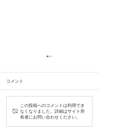
コメント
あらためまして、Lebenと
観たい！推した
この投稿へのコメントは利用でき
なくなりました。詳細はサイト所
は。
たい！喋りたい
有者にお問い合わせください。