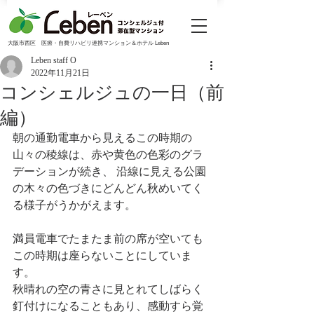
大阪市西区 医療・自費リハビリ連携マンション＆ホテル Leben
Leben staff O
2022年11月21日
コンシェルジュの一日（前
編）
朝の通勤電車から見えるこの時期の
山々の稜線は、赤や黄色の色彩のグラ
デーションが続き、 沿線に見える公園
の木々の色づきにどんどん秋めいてく
る様子がうかがえます。 
満員電車でたまたま前の席が空いても
この時期は座らないことにしていま
す。
秋晴れの空の青さに見とれてしばらく
釘付けになることもあり、感動すら覚