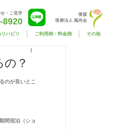
わせ・ご見学
後援
-8920
医療法人 風尚会
enリハビリ
ご利用例・料金例
その他
るの？
るのが良いとこ
期間宿泊（ショ