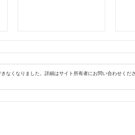
できなくなりました。詳細はサイト所有者にお問い合わせくだ
あらためまして、Lebenと
観た
は。
い！