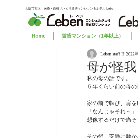
大阪市西区 医療・自費リハビリ連携マンション＆ホテル Leben
Home
賃貸マンション（1年以上）
Leben staff H
2022
母が怪我
私の母の話です。
５年くらい前の母の
家の前で転び、肩を
「なんじゃそれ～」
想像するだけで痛そ
その後、安静に動か