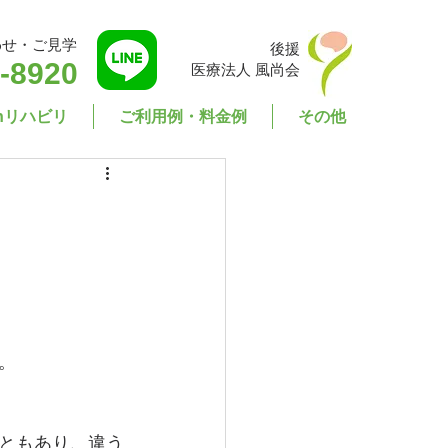
わせ・ご見学
後援
-8920
医療法人 風尚会
enリハビリ
ご利用例・料金例
その他
。
ともあり、違う