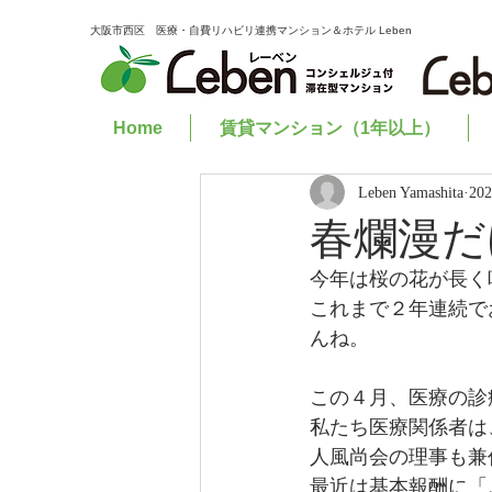
大阪市西区 医療・自費リハビリ連携マンション＆ホテル Leben
Home
賃貸マンション（1年以上）
Leben Yamashita
20
春爛漫だけ
今年は桜の花が長く
これまで２年連続で
んね。
この４月、医療の診
私たち医療関係者は
人風尚会の理事も兼
最近は基本報酬に「