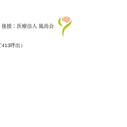
後援：医療法人 風尚会
て413呼出）
© 2026 by lebenosaka.com