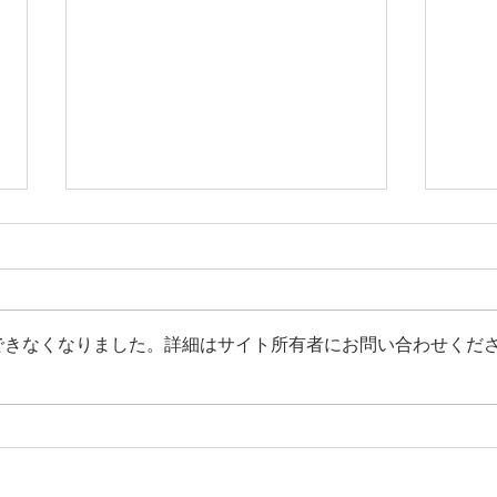
できなくなりました。詳細はサイト所有者にお問い合わせくだ
あらためまして、Lebenと
観た
は。
い！