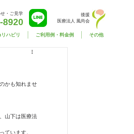
わせ・ご見学
後援
-8920
医療法人 風尚会
enリハビリ
ご利用例・料金例
その他
のかも知れませ
、山下は医療法
っています。