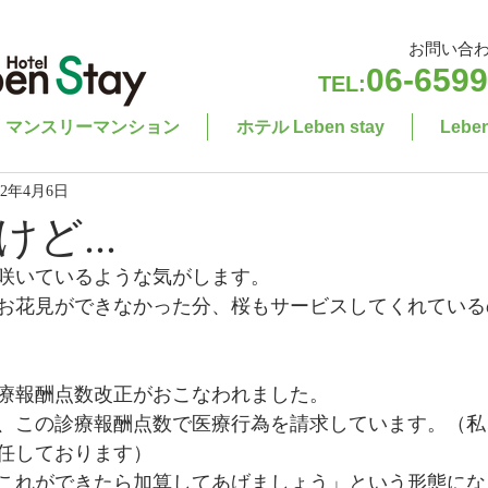
お問い合
06-6599
TEL:
マンスリーマンション
ホテル Leben stay
Leb
22年4月6日
ど...
咲いているような気がします。
お花見ができなかった分、桜もサービスしてくれている
療報酬点数改正がおこなわれました。
、この診療報酬点数で医療行為を請求しています。（私
任しております）
これができたら加算してあげましょう」という形態にな